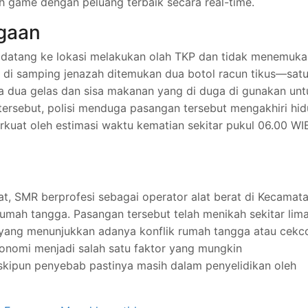
ih game dengan peluang terbaik secara real-time.
ugaan
g datang ke lokasi melakukan olah TKP dan tidak menemuka
a, di samping jenazah ditemukan dua botol racun tikus—sat
ta dua gelas dan sisa makanan yang di duga di gunakan unt
 tersebut, polisi menduga pasangan tersebut mengakhiri hi
erkuat oleh estimasi waktu kematian sekitar pukul 06.00 WI
t, SMR berprofesi sebagai operator alat berat di Kecamat
mah tangga. Pasangan tersebut telah menikah sekitar lim
 yang menunjukkan adanya konflik rumah tangga atau cekc
onomi menjadi salah satu faktor yang mungkin
eskipun penyebab pastinya masih dalam penyelidikan oleh