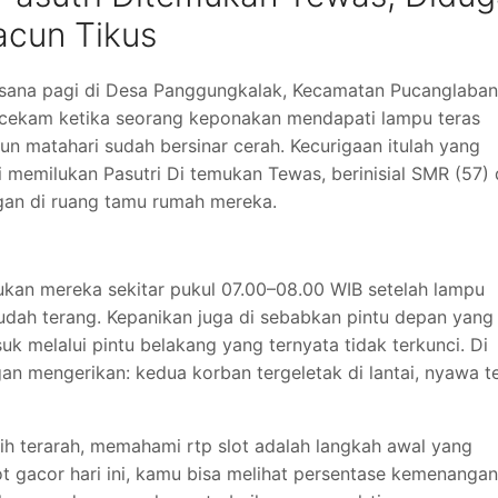
acun Tikus
asana pagi di Desa Panggungkalak, Kecamatan Pucanglaban
ekam ketika seorang keponakan mendapati lampu teras
 matahari sudah bersinar cerah. Kecurigaan itulah yang
i memilukan Pasutri Di temukan Tewas, berinisial SMR (57)
gan di ruang tamu rumah mereka.
an mereka sekitar pukul 07.00–08.00 WIB setelah lampu
udah terang. Kepanikan juga di sebabkan pintu depan yang
k melalui pintu belakang yang ternyata tidak terkunci. Di
 mengerikan: kedua korban tergeletak di lantai, nyawa t
bih terarah, memahami rtp slot adalah langkah awal yang
t gacor hari ini, kamu bisa melihat persentase kemenangan