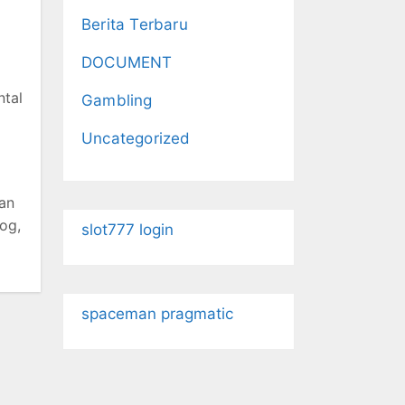
Berita Terbaru
DOCUMENT
i
ntal
Gambling
Uncategorized
ran
og,
slot777 login
spaceman pragmatic