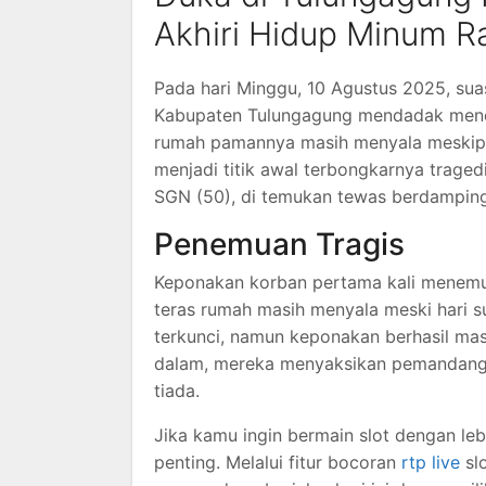
Akhiri Hidup Minum R
Pada hari Minggu, 10 Agustus 2025, su
Kabupaten Tulungagung mendadak menc
rumah pamannya masih menyala meskipun
menjadi titik awal terbongkarnya traged
SGN (50), di temukan tewas berdampin
Penemuan Tragis
Keponakan korban pertama kali menemuk
teras rumah masih menyala meski hari s
terkunci, namun keponakan berhasil masu
dalam, mereka menyaksikan pemandangan
tiada.
Jika kamu ingin bermain slot dengan le
penting. Melalui fitur bocoran
rtp live
slo