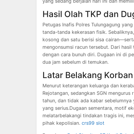
yang sedang berjalan hari ini dan memil
Hasil Olah TKP dan D
Petugas Inafis Polres Tulungagung yan
tanda-tanda kekerasan fisik. Sebalikny
kosong dan satu berisi sisa cairan—ser
mengonsumsi racun tersebut. Dari hasil
dengan cara bunuh diri. Dugaan ini di p
dua jam sebelum di temukan.
Latar Belakang Korban
Menurut keterangan keluarga dan keraba
Rejotangan, sedangkan SGN mengurus ru
tahun, dan tidak ada kabar sebelumnya
yang serius.Dugaan sementara, motif ek
melatarbelakangi tindakan tragis ini, m
pihak kepolisian.
crs99 slot