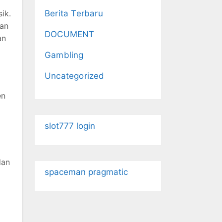
ik.
Berita Terbaru
gan
DOCUMENT
an
Gambling
Uncategorized
en
slot777 login
dan
spaceman pragmatic