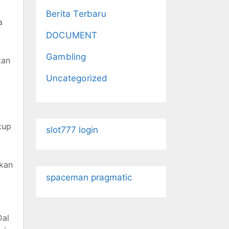
Berita Terbaru
a
DOCUMENT
Gambling
tan
Uncategorized
kup
slot777 login
tkan
spaceman pragmatic
Dal