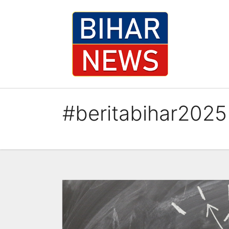
Skip
to
content
#beritabihar2025