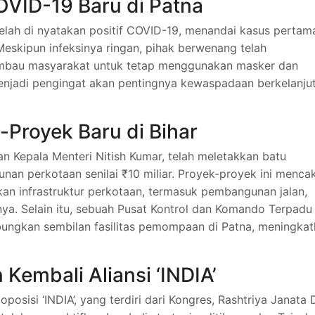
OVID-19 Baru di Patna
telah di nyatakan positif COVID-19, menandai kasus pertam
Meskipun infeksinya ringan, pihak berwenang telah
bau masyarakat untuk tetap menggunakan masker dan
enjadi pengingat akan pentingnya kewaspadaan berkelanju
k-Proyek Baru di Bihar
n Kepala Menteri Nitish Kumar, telah meletakkan batu
n perkotaan senilai ₹10 miliar.
Proyek-proyek ini menca
tkan infrastruktur perkotaan, termasuk pembangunan jalan,
nya.
Selain itu, sebuah Pusat Kontrol dan Komando Terpadu
bungkan sembilan fasilitas pemompaan di Patna, meningka
 Kembali Aliansi ‘INDIA’
oposisi ‘INDIA’, yang terdiri dari Kongres, Rashtriya Janata 