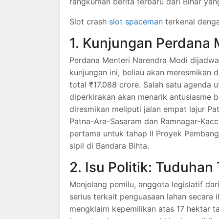
rangkuman berita terbaru dari Bihar ya
Slot crash
slot spaceman
terkenal dengan
1. Kunjungan Perdana 
Perdana Menteri Narendra Modi dijadwa
kunjungan ini, beliau akan meresmikan d
total ₹17.088 crore.
Salah satu agenda 
diperkirakan akan menarik antusiasme b
diresmikan meliputi jalan empat lajur P
Patna-Ara-Sasaram dan Ramnagar-Kacch
pertama untuk tahap II Proyek Pembangk
sipil di Bandara Bihta.
2. Isu Politik: Tuduha
Menjelang pemilu, anggota legislatif da
serius terkait penguasaan lahan secara il
mengklaim kepemilikan atas 17 hektar t