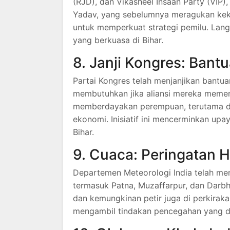
(RJD), dan Vikasheel Insaan Party (VIP),
Yadav, yang sebelumnya meragukan kek
untuk memperkuat strategi pemilu.
Lang
yang berkuasa di Bihar.
8. Janji Kongres: Ban
Partai Kongres telah menjanjikan bant
membutuhkan jika aliansi mereka meme
memberdayakan perempuan, terutama di
ekonomi.
Inisiatif ini mencerminkan up
Bihar.
9. Cuaca: Peringatan H
Departemen Meteorologi India telah meng
termasuk Patna, Muzaffarpur, dan Darb
dan kemungkinan petir juga di perkirakan
mengambil tindakan pencegahan yang di